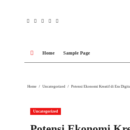
Skip
to
content
Home
Sample Page
Home
Uncategorized
Potensi Ekonomi Kreatif di Era Digit
Uncategorized
Potensi Ekonomi Krea