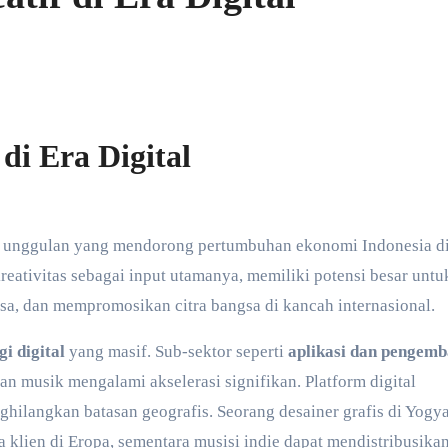
di Era Digital
tor unggulan yang mendorong pertumbuhan ekonomi Indonesia d
reativitas sebagai input utamanya, memiliki potensi besar untu
sa, dan mempromosikan citra bangsa di kancah internasional.
gi digital
yang masif. Sub-sektor seperti
aplikasi dan pengem
dan musik mengalami akselerasi signifikan. Platform digital
hilangkan batasan geografis. Seorang desainer grafis di Yogya
 klien di Eropa, sementara musisi indie dapat mendistribusika