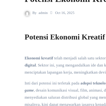
By
admin
Oct 16, 2025
Potensi Ekonomi Kreatif 
Ekonomi kreatif
telah menjadi salah satu sek
digital
. Sektor ini, yang mengandalkan ide dan k
menciptakan lapangan kerja, meningkatkan devi
Inti dari potensi ini terletak pada
adopsi teknolo
game
, desain komunikasi visual, film, animasi, 
menyediakan saluran distribusi global yang meng
misalnya, kini dapat menawarkan jasanya kepada