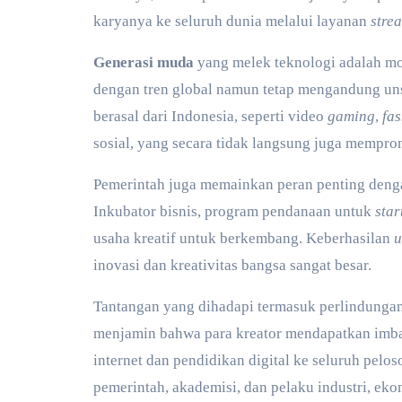
karyanya ke seluruh dunia melalui layanan
stre
Generasi muda
yang melek teknologi adalah mo
dengan tren global namun tetap mengandung uns
berasal dari Indonesia, seperti video
gaming
,
fas
sosial, yang secara tidak langsung juga mempro
Pemerintah juga memainkan peran penting den
Inkubator bisnis, program pendanaan untuk
star
usaha kreatif untuk berkembang. Keberhasilan
u
inovasi dan kreativitas bangsa sangat besar.
Tantangan yang dihadapi termasuk perlindunga
menjamin bahwa para kreator mendapatkan imbala
internet dan pendidikan digital ke seluruh pelo
pemerintah, akademisi, dan pelaku industri, eko