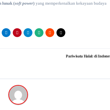
 lunak (
soft power
)
yang memperkenalkan kekayaan budaya
Pariwisata Halal: di Indone