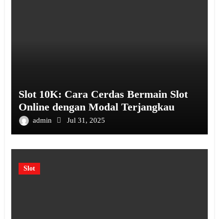
Slot 10K: Cara Cerdas Bermain Slot
Online dengan Modal Terjangkau
admin
Jul 31, 2025
Slot