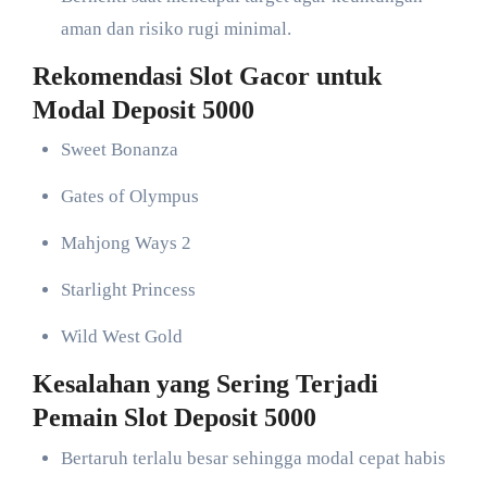
aman dan risiko rugi minimal.
Rekomendasi Slot Gacor untuk
Modal Deposit 5000
Sweet Bonanza
Gates of Olympus
Mahjong Ways 2
Starlight Princess
Wild West Gold
Kesalahan yang Sering Terjadi
Pemain Slot Deposit 5000
Bertaruh terlalu besar sehingga modal cepat habis