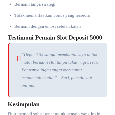
Bermain tanpa strategi
Tidak memanfaatkan bonus yang tersedia
Bermain dengan emosi setelah kalah
Testimoni Pemain Slot Deposit 5000
“Deposit 5k sangat membantu saya untuk
mulai bermain slot tanpa takut rugi besar.
Bonusnya juga sangat membantu
menambah modal.” – Sari, pemain slot
online.
Kesimpulan
Fitur menjadi solusi tepat untuk pemain yang ingin