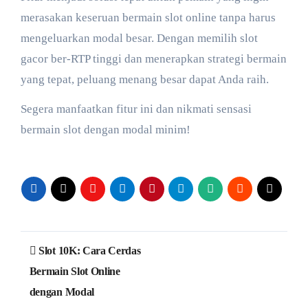
merasakan keseruan bermain slot online tanpa harus
mengeluarkan modal besar. Dengan memilih slot
gacor ber-RTP tinggi dan menerapkan strategi bermain
yang tepat, peluang menang besar dapat Anda raih.
Segera manfaatkan fitur ini dan nikmati sensasi
bermain slot dengan modal minim!
Post
Slot 10K: Cara Cerdas
navigation
Bermain Slot Online
dengan Modal