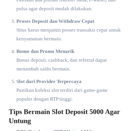
pulsa agar deposit mudah dilakukan.
Proses Deposit dan Withdraw Cepat
Situs harus menjamin proses transaksi cepat untuk
kenyamanan bermain.
Bonus dan Promo Menarik
Bonus deposit, cashback, dan referral dapat
menambah saldo bermain.
Slot dari Provider Terpercaya
Pastikan koleksi slot terdiri dari game-game
populer dengan RTP tinggi.
Tips Bermain Slot Deposit 5000 Agar
Untung