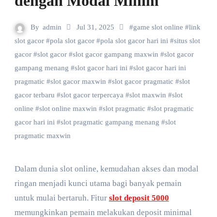
dengan Modal Minim
By
admin
Jul 31, 2025
#
game slot online
#
link
slot gacor
#
pola slot gacor
#
pola slot gacor hari ini
#
situs slot
gacor
#
slot gacor
#
slot gacor gampang maxwin
#
slot gacor
gampang menang
#
slot gacor hari ini
#
slot gacor hari ini
pragmatic
#
slot gacor maxwin
#
slot gacor pragmatic
#
slot
gacor terbaru
#
slot gacor terpercaya
#
slot maxwin
#
slot
online
#
slot online maxwin
#
slot pragmatic
#
slot pragmatic
gacor hari ini
#
slot pragmatic gampang menang
#
slot
pragmatic maxwin
Dalam dunia slot online, kemudahan akses dan modal
ringan menjadi kunci utama bagi banyak pemain
untuk mulai bertaruh. Fitur
slot deposit 5000
memungkinkan pemain melakukan deposit minimal