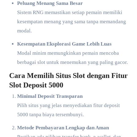
Peluang Menang Sama Besar
Sistem RNG memastikan setiap pemain memiliki
kesempatan menang yang sama tanpa memandang
modal.
Kesempatan Eksplorasi Game Lebih Luas
Modal minim memungkinkan pemain mencoba
berbagai slot untuk menemukan yang paling gacor.
Cara Memilih Situs Slot dengan Fitur
Slot Deposit 5000
Minimal Deposit Transparan
Pilih situs yang jelas menyediakan fitur deposit
5000 tanpa biaya tersembunyi.
Metode Pembayaran Lengkap dan Aman
Pastikan ada pilihan transfer bank, e-wallet, dan