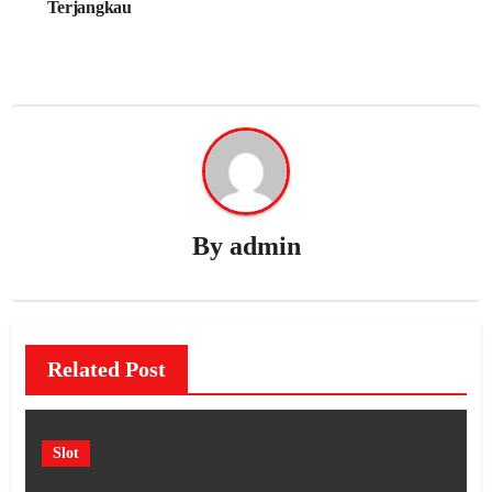
Terjangkau
By
admin
Related Post
Slot